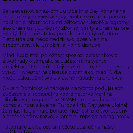
Séria eventov s názvom Europe Info Day, konaná na
troch rôznych miestach, vytvorila vzrušujúci priestor
na šírenie informácií o príležitostiach, ktoré programy
ako Erasmus+, Európsky zbor solidarity a Erasmus pre
mladých podnikateľov ponúkajú mladým ľuďom.
Tieto udalosti neobmedzili svoj dosah len na
prezentácie, ale umožnili aj voľné diskusie.
Mladí ľudia mali príležitosť spoznať odborníkov a
získať rady o tom, ako sa zúčastniť na týchto
projektoch. Ešte dôležitejšie však bolo, že tieto eventy
vytvorili priestor na diskusie o tom, ako mladí ľudia
môžu uskutočniť svoje vlastné nápady na projekty.
Okrem Dominika Minarika sa na týchto podujatiach
zúčastnila aj regionálna koordinátorka Martina
Pihuličová z organizácie NIVAM, čo prispelo k ich
komplexnosti a kvalite. Europe Info Day jasne ukázal,
že mladí ľudia majú bohaté možnosti pre svoj osobný
a profesionálny rozvoj v rámci európskych programov.
Fotografie z udalostí si môžete pozrieť na našich
sociálnych sietiach: