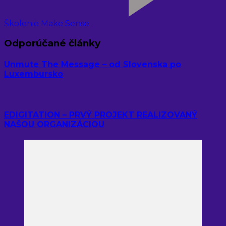
Školenie Make Sense
Odporúčané články
Unmute The Message – od Slovenska po
Luxembursko
EDIGITATION – PRVÝ PROJEKT REALIZOVANÝ
NAŠOU ORGANIZÁCIOU