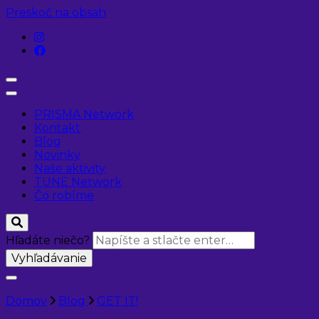
Preskoč na obsah
PRISMA Network
Kontakt
Blog
Novinky
Naše aktivity
TUNE Network
Čo robíme
Hľadáte niečo?
Domov
Blog
GET IT!