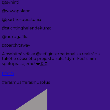
@s4hintl
@yowopoland
@partnerupestonia
@stichtinghelendekunst
@udrugafika
@parchitaway
A osobitná vďaka @cefiginternational za realizáciu
takého úžasného projektu zakaždým, keď s nimi
spolupracujeme! ❤️🇨🇿
FOTO
#erasmus #erasmusplus