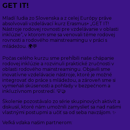
GET IT!
Mladí ľudia zo Slovenska a z celej Európy práve
absolvovali vzdelávací kurz Erasmus+ „GET IT!
Nástroje rodovej rovnosti pre vzdelávanie v oblasti
inklúzie“, v ktorom sme sa venovali téme rodovej
rovnosti a rodového mainstreamingu v práci s
mládežou. 🌍💬
Počas celého kurzu sme prehĺbili naše chápanie
rodovej inklúzie a rozvinuli praktické zručnosti v
oblasti rodového mainstreamingu. Objavili sme
inovatívne vzdelávacie nástroje, ktoré je možné
integrovať do práce s mládežou, a zároveň sme si
vymieňali skúsenosti a pohľady v bezpečnom a
inkluzívnom prostredí. 💡🤝
Školenie pozostávalo zo série skupinových aktivít a
diskusií, ktoré nám umožnili zamyslieť sa nad našimi
vlastnými postupmi a učiť sa od seba navzájom. ✨
Veľká vďaka našim partnerom: