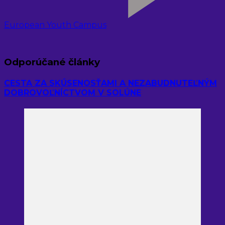
European Youth Campus
Odporúčané články
CESTA ZA SKÚSENOSŤAMI A NEZABUDNUTEĽNÝM
DOBROVOĽNÍCTVOM V SOLÚNE