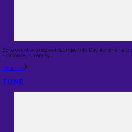
Séria eventov s názvom Europe Info Day, konaná na troch
Erasmus+, Európsky …
Čítať viac
TUNE