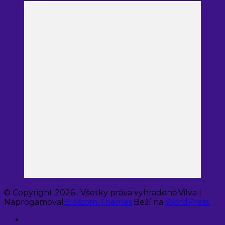
© Copyright 2026
. Všetky práva vyhradené.
Vilva |
Naprogamoval
Blossom Themes
.Beží na
WordPress