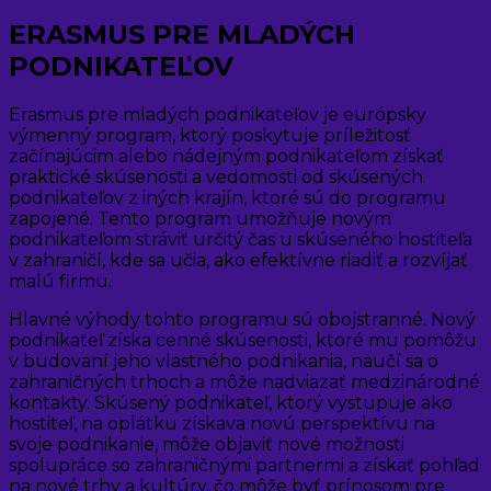
ERASMUS PRE MLADÝCH
PODNIKATEĽOV
Erasmus pre mladých podnikateľov je európsky
výmenný program, ktorý poskytuje príležitosť
začínajúcim alebo nádejným podnikateľom získať
praktické skúsenosti a vedomosti od skúsených
podnikateľov z iných krajín, ktoré sú do programu
zapojené. Tento program umožňuje novým
podnikateľom stráviť určitý čas u skúseného hostiteľa
v zahraničí, kde sa učia, ako efektívne riadiť a rozvíjať
malú firmu.
Hlavné výhody tohto programu sú obojstranné. Nový
podnikateľ získa cenné skúsenosti, ktoré mu pomôžu
v budovaní jeho vlastného podnikania, naučí sa o
zahraničných trhoch a môže nadviazať medzinárodné
kontakty. Skúsený podnikateľ, ktorý vystupuje ako
hostiteľ, na oplátku získava novú perspektívu na
svoje podnikanie, môže objaviť nové možnosti
spolupráce so zahraničnými partnermi a získať pohľad
na nové trhy a kultúry, čo môže byť prínosom pre